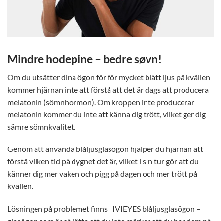
Mindre hodepine – bedre søvn!
Om du utsätter dina ögon för för mycket blått ljus på kvällen
kommer hjärnan inte att förstå att det är dags att producera
melatonin (sömnhormon). Om kroppen inte producerar
melatonin kommer du inte att känna dig trött, vilket ger dig
sämre sömnkvalitet.
Genom att använda blåljusglasögon hjälper du hjärnan att
förstå vilken tid på dygnet det är, vilket i sin tur gör att du
känner dig mer vaken och pigg på dagen och mer trött på
kvällen.
Lösningen på problemet finns i IVIEYES blåljusglasögon –
glasögon som är så lätta att du inte märker att du har dem på