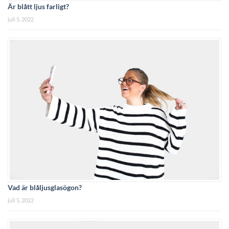
Är blått ljus farligt?
juli 5, 2022
Vad är blåljusglasögon?
juli 5, 2022